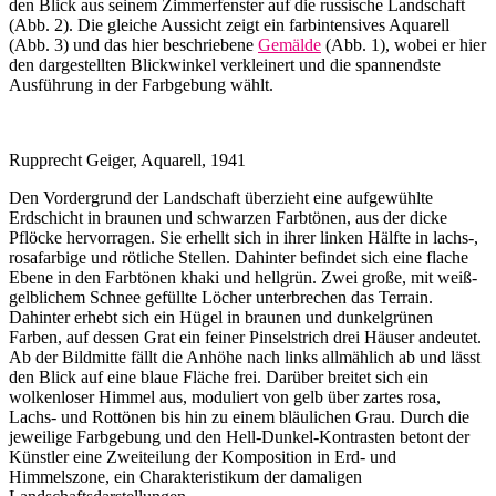
den Blick aus seinem Zimmerfenster auf die russische Landschaft
(Abb. 2). Die gleiche Aussicht zeigt ein farbintensives Aquarell
(Abb. 3) und das hier beschriebene
Gemälde
(Abb. 1), wobei er hier
den dargestellten Blickwinkel verkleinert und die spannendste
Ausführung in der Farbgebung wählt.
Rupprecht Geiger, Aquarell, 1941
Den Vordergrund der Landschaft überzieht eine aufgewühlte
Erdschicht in braunen und schwarzen Farbtönen, aus der dicke
Pflöcke hervorragen. Sie erhellt sich in ihrer linken Hälfte in lachs-,
rosafarbige und rötliche Stellen. Dahinter befindet sich eine flache
Ebene in den Farbtönen khaki und hellgrün. Zwei große, mit weiß-
gelblichem Schnee gefüllte Löcher unterbrechen das Terrain.
Dahinter erhebt sich ein Hügel in braunen und dunkelgrünen
Farben, auf dessen Grat ein feiner Pinselstrich drei Häuser andeutet.
Ab der Bildmitte fällt die Anhöhe nach links allmählich ab und lässt
den Blick auf eine blaue Fläche frei. Darüber breitet sich ein
wolkenloser Himmel aus, moduliert von gelb über zartes rosa,
Lachs- und Rottönen bis hin zu einem bläulichen Grau. Durch die
jeweilige Farbgebung und den Hell-Dunkel-Kontrasten betont der
Künstler eine Zweiteilung der Komposition in Erd- und
Himmelszone, ein Charakteristikum der damaligen