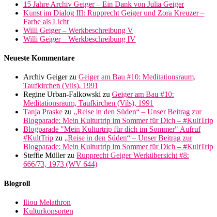
15 Jahre Archiv Geiger – Ein Dank von Julia Geiger
Kunst im Dialog III: Rupprecht Geiger und Zora Kreuzer –
Farbe als Licht
Willi Geiger – Werkbeschreibung V
Willi Geiger – Werkbeschreibung IV
Neueste Kommentare
Archiv Geiger
zu
Geiger am Bau #10: Meditationsraum,
Taufkirchen (Vils), 1991
Regine Urban-Falkowski
zu
Geiger am Bau #10:
Meditationsraum, Taufkirchen (Vils), 1991
Tanja Praske
zu
„Reise in den Süden“ – Unser Beitrag zur
Blogparade: Mein Kulturtrip im Sommer für Dich – #KultTrip
Blogparade "Mein Kulturtrip für dich im Sommer" Aufruf
#KultTrip
zu
„Reise in den Süden“ – Unser Beitrag zur
Blogparade: Mein Kulturtrip im Sommer für Dich – #KultTrip
Steffie Müller
zu
Rupprecht Geiger Werkübersicht #8:
666/73, 1973 (WV 644)
Blogroll
Iliou Melathron
Kulturkonsorten