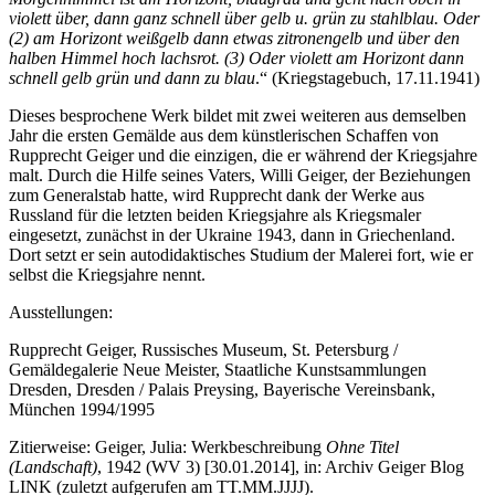
violett über, dann ganz schnell über gelb u. grün zu stahlblau. Oder
(2) am Horizont weißgelb dann etwas zitronengelb und über den
halben Himmel hoch lachsrot. (3) Oder violett am Horizont dann
schnell gelb grün und dann zu blau
.“ (Kriegstagebuch, 17.11.1941)
Dieses besprochene Werk bildet mit zwei weiteren aus demselben
Jahr die ersten Gemälde aus dem künstlerischen Schaffen von
Rupprecht Geiger und die einzigen, die er während der Kriegsjahre
malt. Durch die Hilfe seines Vaters, Willi Geiger, der Beziehungen
zum Generalstab hatte, wird Rupprecht dank der Werke aus
Russland für die letzten beiden Kriegsjahre als Kriegsmaler
eingesetzt, zunächst in der Ukraine 1943, dann in Griechenland.
Dort setzt er sein autodidaktisches Studium der Malerei fort, wie er
selbst die Kriegsjahre nennt.
Ausstellungen:
Rupprecht Geiger, Russisches Museum, St. Petersburg /
Gemäldegalerie Neue Meister, Staatliche Kunstsammlungen
Dresden, Dresden / Palais Preysing, Bayerische Vereinsbank,
München 1994/1995
Zitierweise: Geiger, Julia: Werkbeschreibung
Ohne Titel
(Landschaft)
, 1942 (WV 3) [30.01.2014], in: Archiv Geiger Blog
LINK (zuletzt aufgerufen am TT.MM.JJJJ).