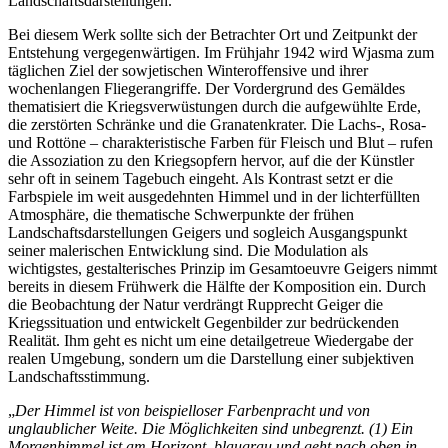
Landschaftsdarstellungen.
Bei diesem Werk sollte sich der Betrachter Ort und Zeitpunkt der
Entstehung vergegenwärtigen. Im Frühjahr 1942 wird Wjasma zum
täglichen Ziel der sowjetischen Winteroffensive und ihrer
wochenlangen Fliegerangriffe. Der Vordergrund des Gemäldes
thematisiert die Kriegsverwüstungen durch die aufgewühlte Erde,
die zerstörten Schränke und die Granatenkrater. Die Lachs-, Rosa-
und Rottöne – charakteristische Farben für Fleisch und Blut – rufen
die Assoziation zu den Kriegsopfern hervor, auf die der Künstler
sehr oft in seinem Tagebuch eingeht. Als Kontrast setzt er die
Farbspiele im weit ausgedehnten Himmel und in der lichterfüllten
Atmosphäre, die thematische Schwerpunkte der frühen
Landschaftsdarstellungen Geigers und sogleich Ausgangspunkt
seiner malerischen Entwicklung sind. Die Modulation als
wichtigstes, gestalterisches Prinzip im Gesamtoeuvre Geigers nimmt
bereits in diesem Frühwerk die Hälfte der Komposition ein. Durch
die Beobachtung der Natur verdrängt Rupprecht Geiger die
Kriegssituation und entwickelt Gegenbilder zur bedrückenden
Realität. Ihm geht es nicht um eine detailgetreue Wiedergabe der
realen Umgebung, sondern um die Darstellung einer subjektiven
Landschaftsstimmung.
„
Der Himmel ist von beispielloser Farbenpracht und von
unglaublicher Weite. Die Möglichkeiten sind unbegrenzt. (1) Ein
Morgenhimmel ist am Horizont, blaugrau und geht nach oben in